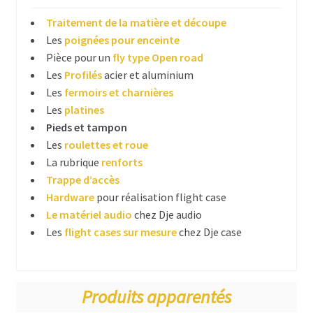
Ventilateurs pour flightcase
Traitement de la matière et découpe
Les
poignées pour enceinte
Traitement de surface & découpe
Pièce pour un
fly type Open road
Les
Profilés
acier et aluminium
Hardware DIY enceinte
Les
fermoirs et charnières
Les
platines
Ergonomie
Pieds et tampon
Les
roulettes et roue
Mousses acoustiques
La rubrique
renforts
Connecteurs et câblage pour enceinte
Trappe d’accès
Hardware
pour réalisation flight case
Poignées pour enceinte
Le matériel audio
chez Dje audio
Les
flight cases sur mesure
chez Dje case
Coins et pieds
Finitions enceintes DIY
Produits apparentés
Grilles pour enceinte