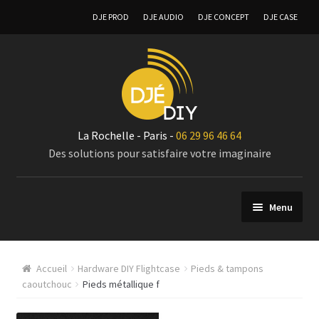
DJE PROD
DJE AUDIO
DJE CONCEPT
DJE CASE
La Rochelle - Paris -
06 29 96 46 64
Des solutions pour satisfaire votre imaginaire
Menu
Composants
Accueil
Hardware DIY Flightcase
Pieds & tampons
Modules Amplificateurs audio
caoutchouc
Pieds métallique f
Coffret vierge