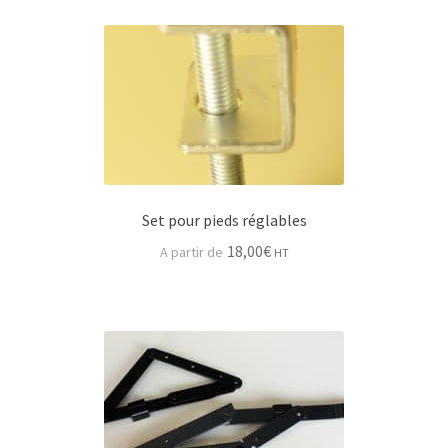
Peinture enceinte
Installation (rig & stack)
Rig et platines diverses
Levage
Set pour pieds réglables
Câble acier
18,00
€
HT
Goupilles
Dolly ou plateau roulant
Enceintes en KIT
Idées & tutos