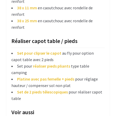
renfort
Poignées flighcase
38 x 11 mm
en caoutchouc avec rondelle de
renfort
Mousse & inserts
38 x 25 mm
en caoutchouc avec rondelle de
renfort
Pieds & tampons caoutchouc
Roulettes & pneu
Réaliser capot table / pieds
Trappe d’accès
Set pour clipser le capot
au fly pour option
capot table avec 2 pieds
Velcro & rubans adhésifs
Set pour
réaliser pieds pliants
type table
camping
Platines diverses
Platine avec pas femelle + pieds
pour réglage
hauteur / compenser sol non plat
Cage rack 19 pouces
Set de 2 pieds télescopiques
pour réaliser capot
table
Accessoires rack 19 pouces
Glissières de rack & crémaillères
Voir aussi