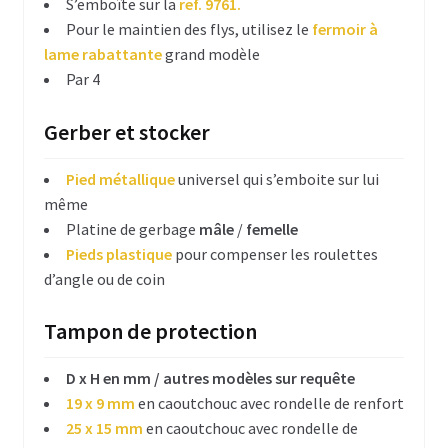
Connecteurs et câbles électriques
S’emboîte sur la
ref. 9761.
Pour le maintien des flys, utilisez le
fermoir à
Divers réalisation câblage
lame rabattante
grand modèle
Par 4
Mesures acoustiques
Gerber et stocker
Transfo et alimentation AC/DC
Pied métallique
universel qui s’emboite sur lui
Ventilateurs silencieux
même
Platine de gerbage
mâle
/
femelle
Hardware DIY Flightcase
Pieds plastique
pour compenser les roulettes
Open road
d’angle ou de coin
Profilés aluminium & acier
Tampon de protection
Consolider – rigidifier le flightcase
D x H en mm / autres modèles sur requête
19 x 9 mm
en caoutchouc avec rondelle de renfort
Fermoirs & Charnières
25 x 15 mm
en caoutchouc avec rondelle de