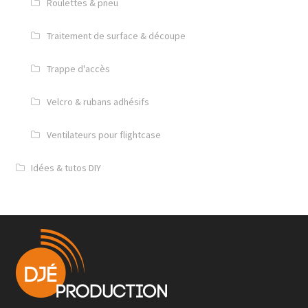
Roulettes & pneu
Traitement de surface & découpe
Trappe d'accès
Velcro & rubans adhésifs
Ventilateurs pour flightcase
Idées & tutos DIY