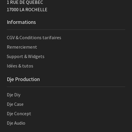
1 RUE DE QUEBEC
Ventilateurs pour flightcase
17000
LA ROCHELLE
Traitement de surface & découpe
Informations
Hardware DIY enceinte
CGV & Conditions tarifaires
Remerciement
Ergonomie
Support & Widgets
Mousses acoustiques
Idées & tutos
Connecteurs et câblage pour enceinte
Dje Production
Poignées pour enceinte
Dje Diy
Coins et pieds
Dje Case
Dje Concept
Finitions enceintes DIY
Dje Audio
Grilles pour enceinte