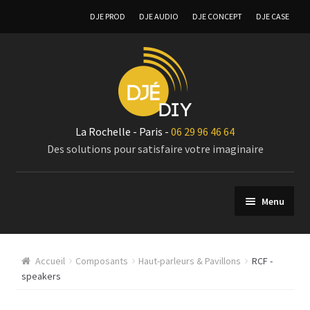
DJE PROD
DJE AUDIO
DJE CONCEPT
DJE CASE
La Rochelle - Paris -
06 29 96 46 64
Des solutions pour satisfaire votre imaginaire
Menu
Composants
Accueil
Composants
Haut-parleurs & Pavillons
RCF -
Modules Amplificateurs audio
speakers
Coffret vierge