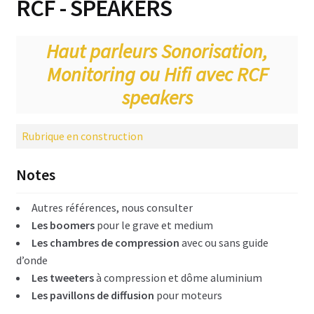
RCF - SPEAKERS
Haut-parleurs & Pavillons
Haut parleurs Sonorisation,
Beyma Haut Parleurs
Monitoring ou Hifi avec RCF
BMS Speakers
speakers
B&C Speakers
Rubrique en construction
Faital Pro speakers
Notes
Eminence speakers
Autres références, nous consulter
Fostex speakers
Les boomers
pour le grave et medium
Les chambres de compression
avec ou sans guide
RCF – speakers
d’onde
Audax haut parleurs
Les tweeters
à compression et dôme aluminium
Les pavillons
de diffusion
pour moteurs
Les pavillons et guide d’onde