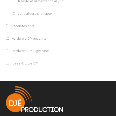
Transfo et alimentation AC/DC
Poignées flighcase
Ventilateurs silencieux
Mousse & inserts
Enceintes en KIT
Pieds & tampons caoutchouc
Hardware DIY enceinte
Roulettes & pneu
Hardware DIY Flightcase
Trappe d’accès
Velcro & rubans adhésifs
Idées & tutos DIY
Platines diverses
Cage rack 19 pouces
Accessoires rack 19 pouces
Glissières de rack & crémaillères