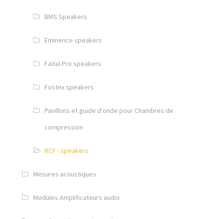
Connecteurs et câbles électriques
BMS Speakers
Divers réalisation câblage
Eminence speakers
Mesures acoustiques
Faital Pro speakers
Transfo et alimentation AC/DC
Fostex speakers
Ventilateurs silencieux
Pavillons et guide d'onde pour Chambres de
Hardware DIY Flightcase
compression
Open road
RCF - speakers
Profilés aluminium & acier
Mesures acoustiques
Consolider – rigidifier le flightcase
Modules Amplificateurs audio
Fermoirs & Charnières