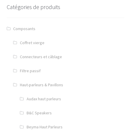
Catégories de produits
Filtre passif
Condensateurs MKP
Composants
Inductance – Selfs
Coffret vierge
Résistances
Connecteurs et câblage
Connecteurs et câblage
Filtre passif
Câble et connecteurs Audio – Modulation
Haut-parleurs & Pavillons
Câble Audio – Puissance
Audax haut parleurs
Audio – Informatique & Numérique
B&C Speakers
Convertisseur impédance
Beyma Haut Parleurs