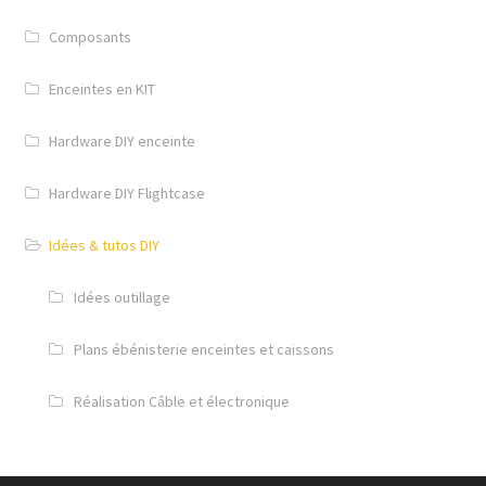
Composants
Enceintes en KIT
Hardware DIY enceinte
Hardware DIY Flightcase
Idées & tutos DIY
Idées outillage
Plans ébénisterie enceintes et caissons
Réalisation Câble et électronique