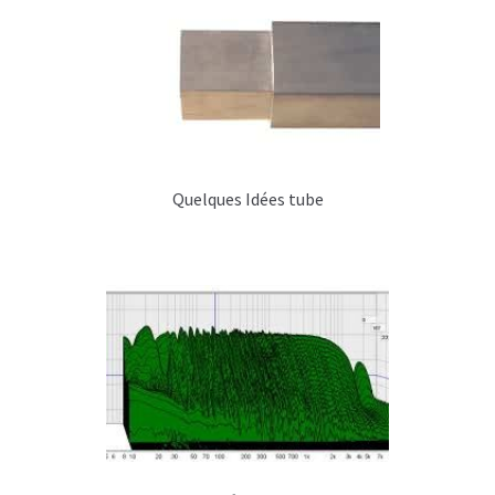
Peinture enceinte
Installation (rig & stack)
Rig et platines diverses
Levage
Quelques Idées tube
Câble acier
Goupilles
Dolly ou plateau roulant
Enceintes en KIT
Idées & tutos