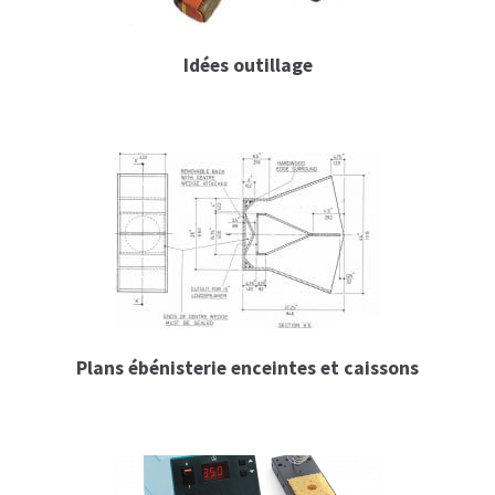
Filtre passif
Idées outillage
Condensateurs MKP
Inductance – Selfs
Résistances
Connecteurs et câblage
Câble et connecteurs Audio – Modulation
Câble Audio – Puissance
Plans ébénisterie enceintes et caissons
Audio – Informatique & Numérique
Convertisseur impédance