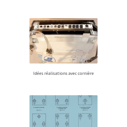
Poignées flighcase
Mousse & inserts
Pieds & tampons caoutchouc
Roulettes & pneu
Trappe d’accès
Velcro & rubans adhésifs
Idées réalisations avec cornière
Platines diverses
Cage rack 19 pouces
Accessoires rack 19 pouces
Glissières de rack & crémaillères