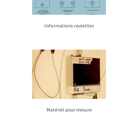
Ventilateurs pour flightcase
Traitement de surface & découpe
Informations roulettes
Hardware DIY enceinte
Ergonomie
Mousses acoustiques
Connecteurs et câblage pour enceinte
Poignées pour enceinte
Coins et pieds
Matériel pour mesure
Finitions enceintes DIY
Grilles pour enceinte