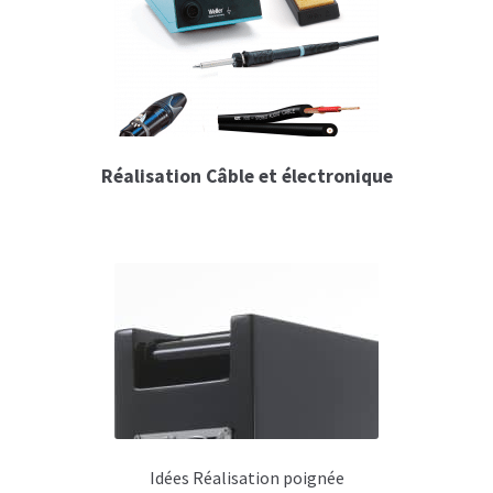
Connecteurs et câbles électriques
Divers réalisation câblage
Mesures acoustiques
Transfo et alimentation AC/DC
Réalisation Câble et électronique
Ventilateurs silencieux
Hardware DIY Flightcase
Open road
Profilés aluminium & acier
Consolider – rigidifier le flightcase
Fermoirs & Charnières
Idées Réalisation poignée