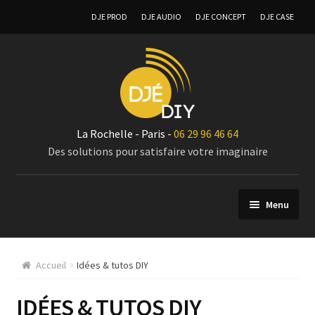
DJE PROD
DJE AUDIO
DJE CONCEPT
DJE CASE
La Rochelle - Paris -
06 29 96 46 64
Des solutions pour satisfaire votre imaginaire
Menu
Composants
Accueil
Idées & tutos DIY
Modules Amplificateurs audio
IDÉES & TUTOS DIY
Coffret vierge