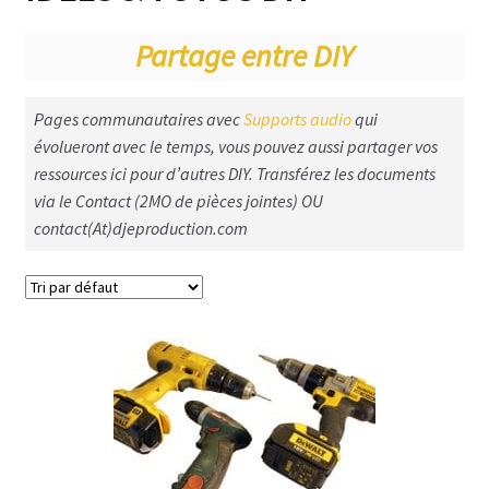
Haut-parleurs & Pavillons
Partage entre DIY
Beyma Haut Parleurs
Pages communautaires avec
Supports audio
qui
BMS Speakers
évolueront avec le temps, vous pouvez aussi partager vos
ressources ici pour d’autres DIY. Transférez les documents
B&C Speakers
via le Contact (2MO de pièces jointes) OU
Faital Pro speakers
contact(At)djeproduction.com
Eminence speakers
Fostex speakers
RCF – speakers
Audax haut parleurs
Les pavillons et guide d’onde