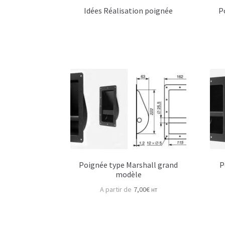
Idées Réalisation poignée
P
Poignée type Marshall grand
P
modèle
7,00
€
HT