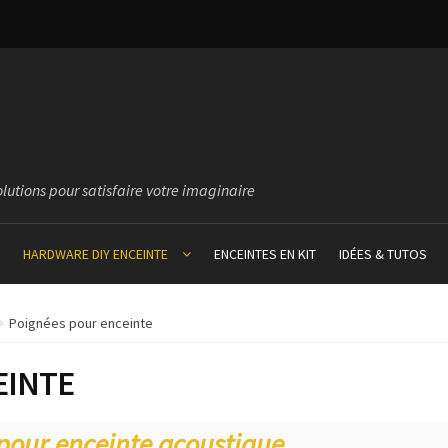
olutions pour satisfaire votre imaginaire
HARDWARE DIY ENCEINTE
ENCEINTES EN KIT
IDÉES & TUTOS
Poignées pour enceinte
EINTE
pour enceinte acoustique