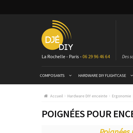
La Rochelle - Paris -
06 29 96 46 64
Des s
COMPOSANTS
HARDWARE DIY FLIGHTCASE
Accueil
Hardware DIY enceinte
Ergonomie
POIGNÉES POUR ENC
Poignées 