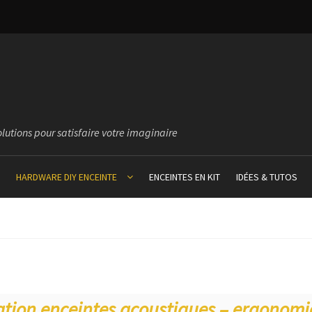
olutions pour satisfaire votre imaginaire
HARDWARE DIY ENCEINTE
ENCEINTES EN KIT
IDÉES & TUTOS
cation enceintes acoustiques – ergonomi