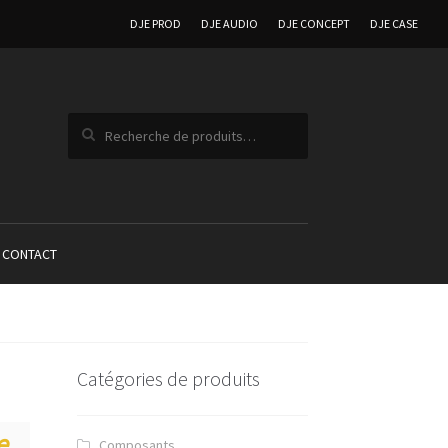
DJE PROD
DJE AUDIO
DJE CONCEPT
DJE CASE
Recherche pour :
CONTACT
Catégories de produits
e
Composants