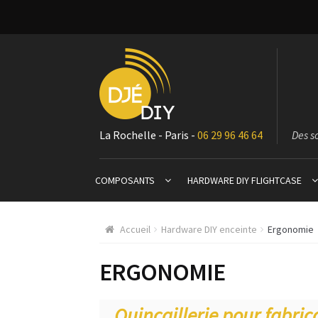
La Rochelle - Paris -
06 29 96 46 64
Des s
COMPOSANTS
HARDWARE DIY FLIGHTCASE
Accueil
Hardware DIY enceinte
Ergonomie
ERGONOMIE
Quincaillerie pour fabri