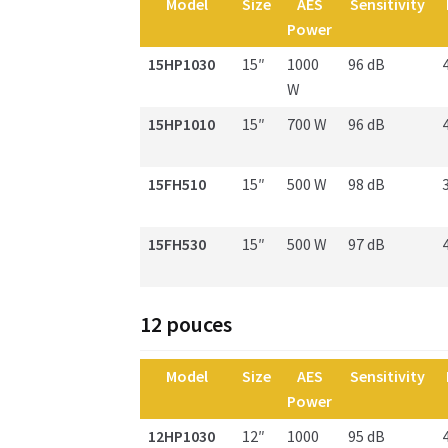
Model
Size
AES
Sensitivity
Power
15HP1030
15″
1000
96 dB
W
15HP1010
15″
700 W
96 dB
15FH510
15″
500 W
98 dB
15FH530
15″
500 W
97 dB
12 pouces
Model
Size
AES
Sensitivity
Power
12HP1030
12″
1000
95 dB