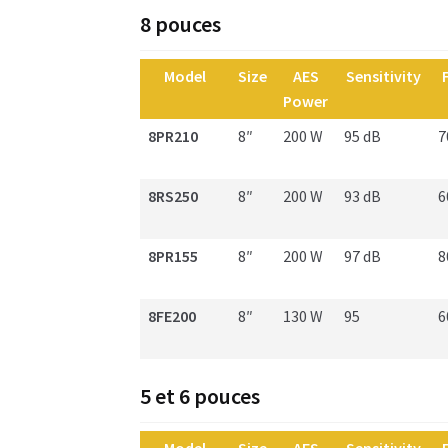
8 pouces
Model
Size
AES
Sensitivity
Power
8PR210
8″
200 W
95 dB
7
8RS250
8″
200 W
93 dB
6
8PR155
8″
200 W
97 dB
8
8FE200
8″
130 W
95
6
5 et 6 pouces