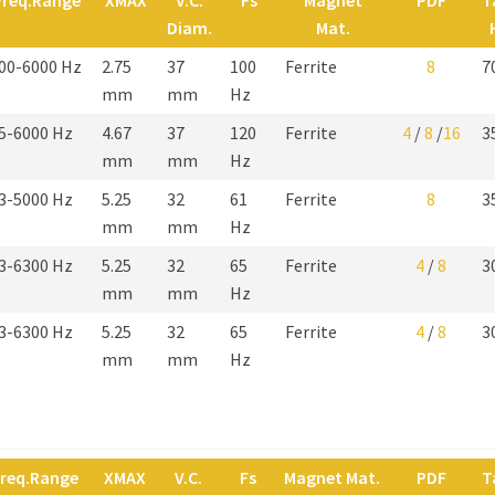
Freq.Range
XMAX
V.C.
Fs
Magnet
PDF
T
Diam.
Mat.
00-6000 Hz
2.75
37
100
Ferrite
8
7
mm
mm
Hz
5-6000 Hz
4.67
37
120
Ferrite
4
/
8
/
16
3
mm
mm
Hz
3-5000 Hz
5.25
32
61
Ferrite
8
3
mm
mm
Hz
3-6300 Hz
5.25
32
65
Ferrite
4
/
8
3
mm
mm
Hz
3-6300 Hz
5.25
32
65
Ferrite
4
/
8
3
mm
mm
Hz
req.Range
XMAX
V.C.
Fs
Magnet Mat.
PDF
T