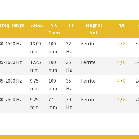
Freq.Range
XMAX
V.C.
Fs
Magnet
PDF
T
Diam.
Mat.
30-1500 Hz
13.00
100
32
Ferrite
4
/
8
3
mm
mm
Hz
35-1600 Hz
12.45
100
35
Ferrite
4
/
8
3
mm
mm
Hz
35-2000 Hz
9.75
100
35
Ferrite
4
/
8
2
mm
mm
Hz
30-2500 Hz
9.25
77
30
Ferrite
4
/
8
2
mm
mm
Hz