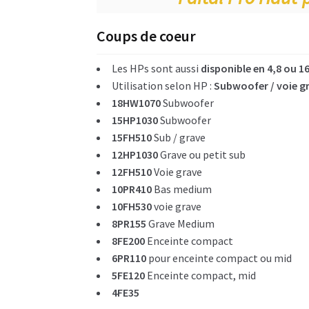
Coups de coeur
Les HPs sont aussi
disponible en 4,8 ou 
Utilisation selon HP :
Subwoofer / voie g
18HW1070
Subwoofer
15HP1030
Subwoofer
15FH510
Sub / grave
12HP1030
Grave ou petit sub
12FH510
Voie grave
10PR410
Bas medium
10FH530
voie grave
8PR155
Grave
Medium
8FE200
Enceinte compact
6PR110
pour enceinte compact ou mid
5FE120
Enceinte compact, mid
4FE35