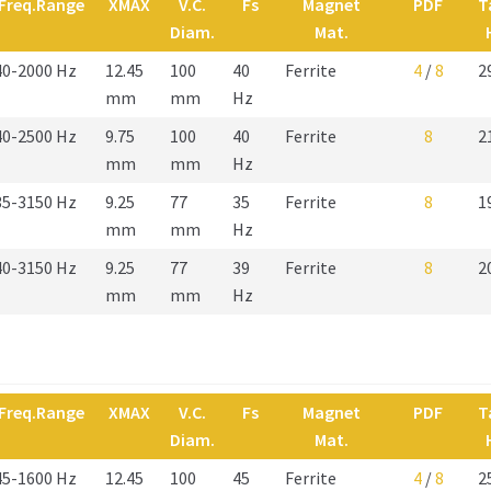
Freq.Range
XMAX
V.C.
Fs
Magnet
PDF
T
Diam.
Mat.
40-2000 Hz
12.45
100
40
Ferrite
4
/
8
2
mm
mm
Hz
40-2500 Hz
9.75
100
40
Ferrite
8
2
mm
mm
Hz
35-3150 Hz
9.25
77
35
Ferrite
8
1
mm
mm
Hz
40-3150 Hz
9.25
77
39
Ferrite
8
2
mm
mm
Hz
Freq.Range
XMAX
V.C.
Fs
Magnet
PDF
T
Diam.
Mat.
45-1600 Hz
12.45
100
45
Ferrite
4
/
8
2