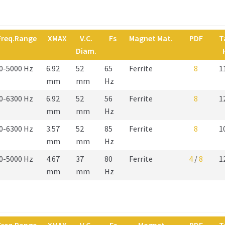
Freq.Range
XMAX
V.C.
Fs
Magnet Mat.
PDF
T
Diam.
0-5000 Hz
6.92
52
65
Ferrite
8
1
mm
mm
Hz
0-6300 Hz
6.92
52
56
Ferrite
8
1
mm
mm
Hz
0-6300 Hz
3.57
52
85
Ferrite
8
1
mm
mm
Hz
0-5000 Hz
4.67
37
80
Ferrite
4
/
8
1
mm
mm
Hz