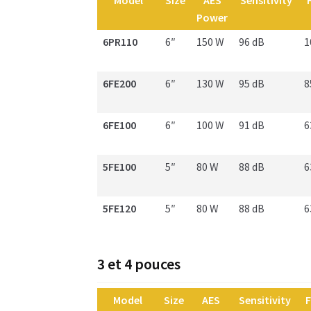
Model
Size
AES
Sensitivity
Power
6PR110
6″
150 W
96 dB
1
6FE200
6″
130 W
95 dB
8
6FE100
6″
100 W
91 dB
6
5FE100
5″
80 W
88 dB
6
5FE120
5″
80 W
88 dB
6
3 et 4 pouces
Model
Size
AES
Sensitivity
F