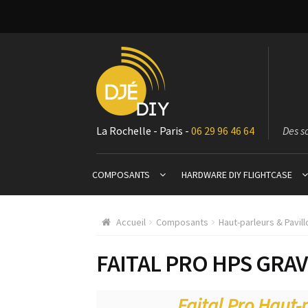
La Rochelle - Paris -
06 29 96 46 64
Des s
COMPOSANTS
HARDWARE DIY FLIGHTCASE
Accueil
Composants
Haut-parleurs & Pavil
FAITAL PRO HPS GRAV
Faital Pro Haut-