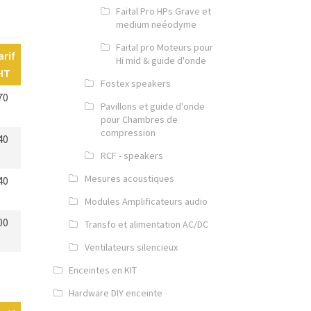
Faital Pro HPs Grave et
medium neéodyme
Faital pro Moteurs pour
arif
Hi mid & guide d'onde
HT
Fostex speakers
70
Pavillons et guide d'onde
pour Chambres de
compression
40
RCF - speakers
Mesures acoustiques
40
Modules Amplificateurs audio
00
Transfo et alimentation AC/DC
Ventilateurs silencieux
Enceintes en KIT
Hardware DIY enceinte