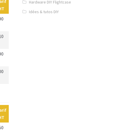
arif
Hardware DIY Flightcase
HT
Idées & tutos DIY
90
10
90
00
arif
HT
50