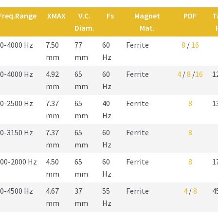
Freq.Range
XMAX
V.C.
Fs
Magnet
PDF
T
Diam.
Mat.
0-4000 Hz
7.50
77
60
Ferrite
8
/
16
mm
mm
Hz
0-4000 Hz
4.92
65
60
Ferrite
4
/
8
/
16
1
mm
mm
Hz
0-2500 Hz
7.37
65
40
Ferrite
8
1
mm
mm
Hz
0-3150 Hz
7.37
65
60
Ferrite
8
mm
mm
Hz
00-2000 Hz
4.50
65
60
Ferrite
8
1
mm
mm
Hz
0-4500 Hz
4.67
37
55
Ferrite
4
/
8
4
mm
mm
Hz