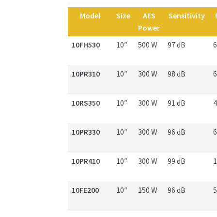
Model
Size
AES
Sensitivity
Power
10FH530
10″
500 W
97 dB
6
10PR310
10″
300 W
98 dB
6
10RS350
10″
300 W
91 dB
4
10PR330
10″
300 W
96 dB
6
10PR410
10″
300 W
99 dB
1
10FE200
10″
150 W
96 dB
5