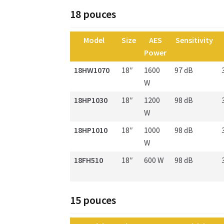
18 pouces
Model
Size
AES
Sensitivity
Power
18HW1070
18″
1600
97 dB
W
18HP1030
18″
1200
98 dB
W
18HP1010
18″
1000
98 dB
W
18FH510
18″
600 W
98 dB
15 pouces