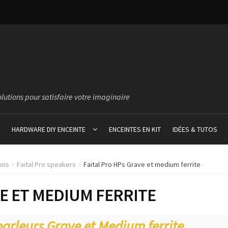
olutions pour satisfaire votre imaginaire
HARDWARE DIY ENCEINTE
ENCEINTES EN KIT
IDÉES & TUTOS
lons
Faital Pro speakers
Faital Pro HPs Grave et medium ferrite
E ET MEDIUM FERRITE
parleurs Grave et Medium ferrite