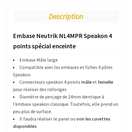
Connecteurs et câbles électriques
Divers réalisation câblage
Description
Mesures acoustiques
Embase Neutrik NL4MPR Speakon 4
Transfo et alimentation AC/DC
points spécial enceinte
Ventilateurs silencieux
Embase Mâle large
Compatible avec les embases et fiches 4 pôles
Hardware DIY Flightcase
Speakon
Connecteurs speakon 4 points
mâle
et
femelle
Open road
pour réaliser des rallonges
Profilés aluminium & acier
Diamètre de perçage de 24mm identique à
l’embase speakon classique. Toutefois, elle prend un
Consolider – rigidifier le flightcase
peu plus de surface.
Il faudra réaliser le panel ou
voir les cuvettes
Fermoirs & Charnières
disponibles