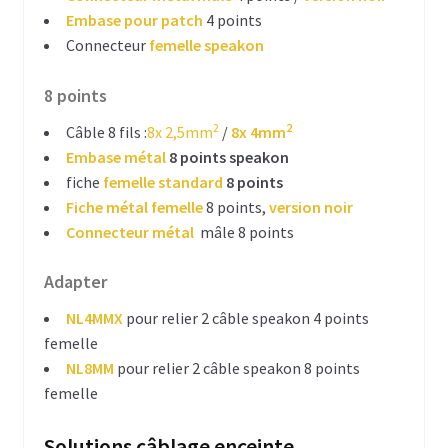
Embase pour patch
4 points
Ventilateurs pour flightcase
Connecteur
femelle speakon
Traitement de surface & découpe
8 points
Hardware DIY enceinte
2
2
Câble 8 fils :
8x 2,5mm
/
8x 4mm
Embase métal
8 points speakon
Ergonomie
fiche
femelle standard
8 points
Fiche métal femelle
8 points,
version noir
Mousses acoustiques
Connecteur métal
mâle 8 points
Connecteurs et câblage pour enceinte
Adapter
Poignées pour enceinte
NL4MMX
pour relier 2 câble speakon 4 points
femelle
Coins et pieds
NL8MM
pour relier 2 câble speakon 8 points
femelle
Finitions enceintes DIY
Grilles pour enceinte
Solutions câblage enceinte