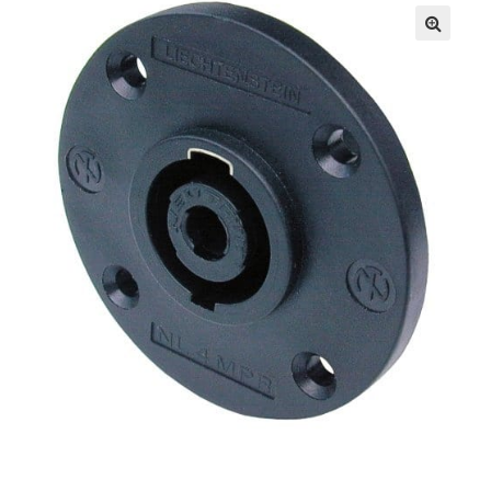
Haut-parleurs & Pavillons
🔍
Beyma Haut Parleurs
BMS Speakers
B&C Speakers
Faital Pro speakers
Eminence speakers
Fostex speakers
RCF – speakers
Audax haut parleurs
Les pavillons et guide d’onde