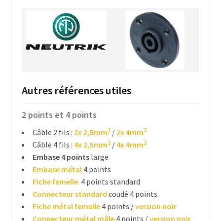
Poignées flighcase
Mousse & inserts
Pieds & tampons caoutchouc
Roulettes & pneu
Autres références utiles
Trappe d’accès
2 points et 4 points
Velcro & rubans adhésifs
2
2
Câble 2 fils :
2x 2,5mm
/
2x 4mm
Platines diverses
2
2
Câble 4 fils :
4x 2,5mm
/
4x 4mm
Embase 4 points
large
Cage rack 19 pouces
Embase métal
4 points
Fiche femelle
4 points standard
Accessoires rack 19 pouces
Connecteur standard
coudé 4 points
Fiche métal femelle
4 points /
version noir
Glissières de rack & crémaillères
Connecteur métal mâle
4 points /
version noir