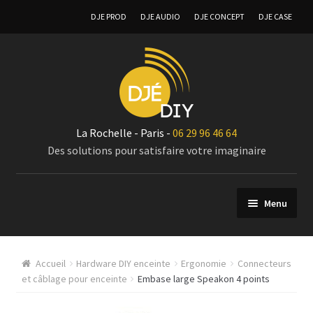
DJE PROD
DJE AUDIO
DJE CONCEPT
DJE CASE
La Rochelle - Paris -
06 29 96 46 64
Des solutions pour satisfaire votre imaginaire
Menu
Composants
Accueil
Hardware DIY enceinte
Ergonomie
Connecteurs
Modules Amplificateurs audio
et câblage pour enceinte
Embase large Speakon 4 points
Coffret vierge