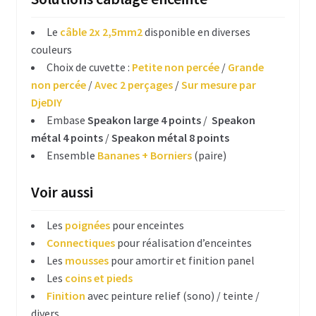
Peinture enceinte
Le
câble 2x 2,5mm2
disponible en diverses
couleurs
Installation (rig & stack)
Choix de cuvette :
Petite non percée
/
Grande
non percée
/
Avec 2 perçages
/
Sur mesure par
Rig et platines diverses
DjeDIY
Embase
Speakon large 4 points
/
Speakon
Levage
métal 4 points
/
Speakon métal 8 points
Ensemble
Bananes + Borniers
(paire)
Câble acier
Goupilles
Voir aussi
Dolly ou plateau roulant
Les
poignées
pour enceintes
Connectiques
pour réalisation d’enceintes
Enceintes en KIT
Les
mousses
pour amortir et finition panel
Les
coins et pieds
Idées & tutos
Finition
avec peinture relief (sono) / teinte /
divers