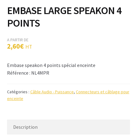
EMBASE LARGE SPEAKON 4
Filtre passif
POINTS
Condensateurs MKP
Inductance – Selfs
2,60
€
HT
Résistances
Embase speakon 4 points spécial enceinte
Connecteurs et câblage
Référence : NL4MPR
Câble et connecteurs Audio – Modulation
Catégories :
Câble Audio - Puissance
,
Connecteurs et câblage pour
Câble Audio – Puissance
enceinte
Audio – Informatique & Numérique
Convertisseur impédance
Description