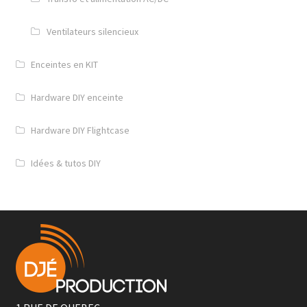
Ventilateurs silencieux
Enceintes en KIT
Hardware DIY enceinte
Hardware DIY Flightcase
Idées & tutos DIY